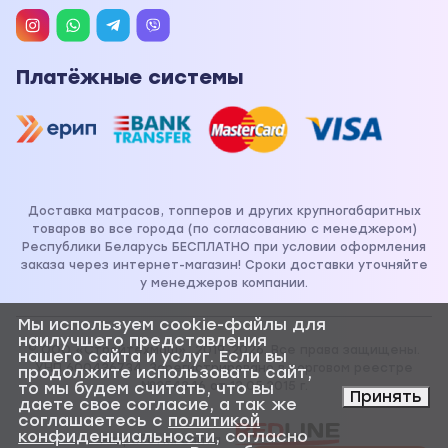
Платёжные системы
Доставка матрасов, топперов и других крупногабаритных
товаров во все города (по согласованию с менеджером)
Республики Беларусь БЕСПЛАТНО при условии оформления
заказа через интернет-магазин! Сроки доставки уточняйте
у менеджеров компании.
Мы используем cookie-файлы для
наилучшего представления
© ООО «Стройтехмаш», 2019-2026. Все права защищены.
нашего сайта и услуг. Если вы
УНП 600436734. Зарегистрировано в торговом реестре
продолжите использовать сайт,
№254346 от 13.05.2015 г.
то мы будем считать, что вы
Принять
даете свое согласие, а так же
соглашаетесь с
политикой
конфиденциальности
, согласно
Разработка сайта