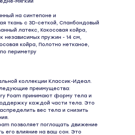
едне-мягкий
нный на синтепоне и
ая ткань с 3D-сеткой, Спанбондовый
анный латекс, Кокосовая койра,
к независимых пружин - 14 см,
осовая койра, Полотно нетканое,
 по периметру
альной коллекции Классик-Идеал.
следующие преимущества:
ory Foam принимают форму тела и
оддержку каждой части тела. Это
аспределить вес тела и снизить
ия.
Foam позволяет поглощать движение
ь его влияние на ваш сон. Это