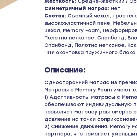
Жесткость:
Средне-жесткий / Ср
Симметричный матрас:
Нет
Состав:
Съемный чехол, простега
высокоэластичной пене, Мебельн
чехол, Memory Foam, Перфориров
Полотно нетканое, Спанбонд, Бло
Спанбонд, Полотно нетканое, Кок
ППУ окантовка пружинного блока
Описание:
Односторонний матрас из преми
Матрасы с Memory Foam имеют 
1) Адаптивность: матрасы с Mem
обеспечивают индивидуальную п
позволяет матрасу равномерно р
давление на точки соприкосновен
2) Снижение движения: Memory 
партнера, что помогает уменьшит