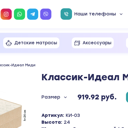
Наши телефоны
Детские матрасы
Аксессуары
Наматрасники
ассик-Идеал Миди
Подушки
Cп
по
Классик-Идеал 
Подматрасник
Ор
по
919.92 руб.
Размер
Артикул:
КИ-03
Высота:
24