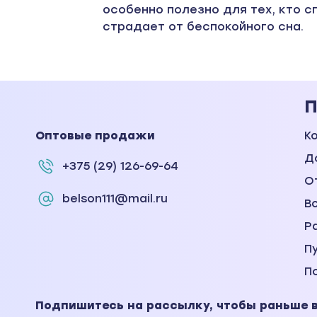
особенно полезно для тех, кто с
страдает от беспокойного сна.
П
Оптовые продажи
К
Д
+375 (29) 126-69-64
О
belson111@mail.ru
В
Р
П
П
Подпишитесь на рассылку, чтобы раньше вс